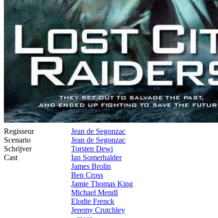
Regisseur
Jean de Segonzac
Scenario
Jean de Segonzac
Schrijver
Torsten Dewi
Cast
Ian Somerhalder
James Brolin
Ben Cross
Jamie Thomas King
Michael Mendl
Elodie Frenck
Jeremy Crutchley