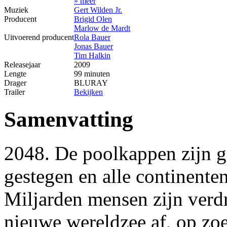
» meer
Muziek
Gert Wilden Jr.
Producent
Brigid Olen
Marlow de Mardt
Uitvoerend producent
Rola Bauer
Jonas Bauer
Tim Halkin
Releasejaar
2009
Lengte
99 minuten
Drager
BLURAY
Trailer
Bekijken
Samenvatting
2048. De poolkappen zijn ge
gestegen en alle continente
Miljarden mensen zijn verd
nieuwe wereldzee af, op zo