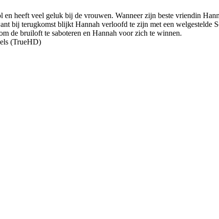
ol en heeft veel geluk bij de vrouwen. Wanneer zijn beste vriendin Han
 want bij terugkomst blijkt Hannah verloofd te zijn met een welgestelde
 om de bruiloft te saboteren en Hannah voor zich te winnen.
gels (TrueHD)