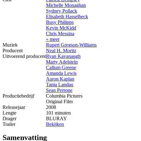
Michelle Monaghan
Sydney Pollack
Elisabeth Hasselbeck
Busy Philipps
Kevin McKidd
Chris Messina
» meer
Muziek
Rupert Gregson-Williams
Producent
Neal H. Moritz
Uitvoerend producent
Ryan Kavanaugh
Marty Adelstein
Callum Greene
Amanda Lewis
Aaron Kaplan
Tania Landau
Sean Perrone
Productiebedrijf
Columbia Pictures
Original Film
Releasejaar
2008
Lengte
101 minuten
Drager
BLURAY
Trailer
Bekijken
Samenvatting