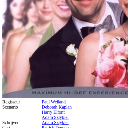
Regisseur
Paul Weiland
Scenario
Deborah Kaplan
Harry Elfont
Adam Sztykiel
Schrijver
Adam Sztykiel
Cast
Patrick Dempsey