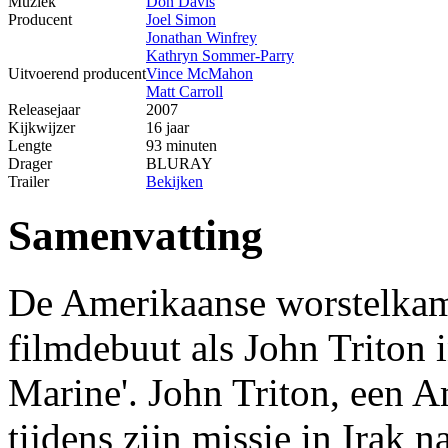
Muziek
Don Davis
Producent
Joel Simon
Jonathan Winfrey
Kathryn Sommer-Parry
Uitvoerend producent
Vince McMahon
Matt Carroll
Releasejaar
2007
Kijkwijzer
16 jaar
Lengte
93 minuten
Drager
BLURAY
Trailer
Bekijken
Samenvatting
De Amerikaanse worstelkam
filmdebuut als John Triton 
Marine'. John Triton, een A
tijdens zijn missie in Irak n