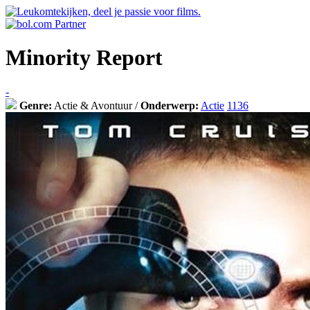
Minority Report
-
Genre:
Actie & Avontuur /
Onderwerp:
Actie
1136