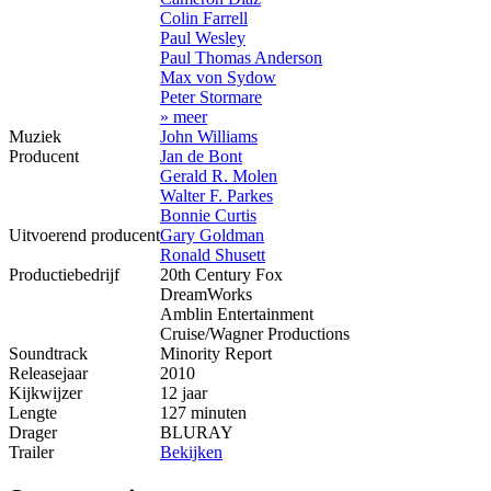
Colin Farrell
Paul Wesley
Paul Thomas Anderson
Max von Sydow
Peter Stormare
» meer
Muziek
John Williams
Producent
Jan de Bont
Gerald R. Molen
Walter F. Parkes
Bonnie Curtis
Uitvoerend producent
Gary Goldman
Ronald Shusett
Productiebedrijf
20th Century Fox
DreamWorks
Amblin Entertainment
Cruise/Wagner Productions
Soundtrack
Minority Report
Releasejaar
2010
Kijkwijzer
12 jaar
Lengte
127 minuten
Drager
BLURAY
Trailer
Bekijken