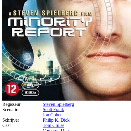
Regisseur
Steven Spielberg
Scenario
Scott Frank
Jon Cohen
Schrijver
Philip K. Dick
Cast
Tom Cruise
Cameron Diaz