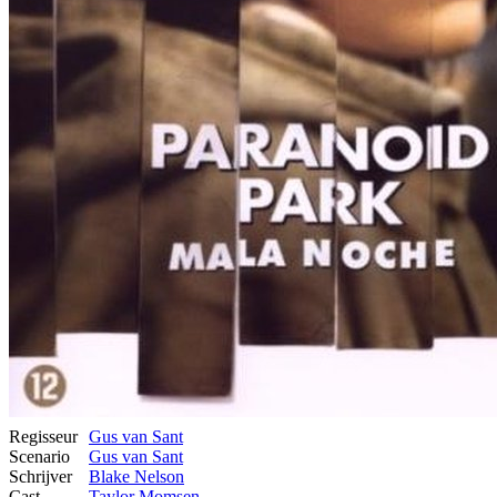
Regisseur
Gus van Sant
Scenario
Gus van Sant
Schrijver
Blake Nelson
Cast
Taylor Momsen