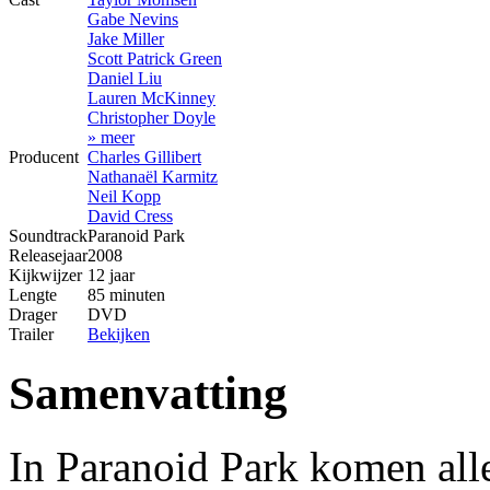
Gabe Nevins
Jake Miller
Scott Patrick Green
Daniel Liu
Lauren McKinney
Christopher Doyle
» meer
Producent
Charles Gillibert
Nathanaël Karmitz
Neil Kopp
David Cress
Soundtrack
Paranoid Park
Releasejaar
2008
Kijkwijzer
12 jaar
Lengte
85 minuten
Drager
DVD
Trailer
Bekijken
Samenvatting
In Paranoid Park komen all