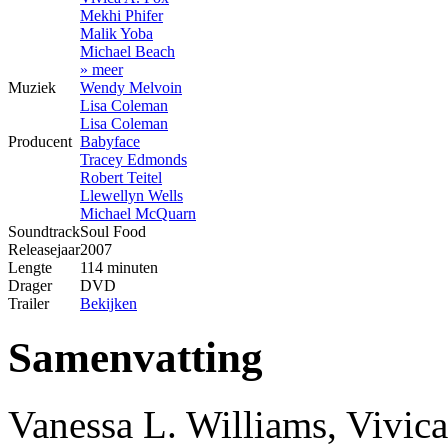
Mekhi Phifer
Malik Yoba
Michael Beach
» meer
Muziek
Wendy Melvoin
Lisa Coleman
Lisa Coleman
Producent
Babyface
Tracey Edmonds
Robert Teitel
Llewellyn Wells
Michael McQuarn
Soundtrack
Soul Food
Releasejaar
2007
Lengte
114 minuten
Drager
DVD
Trailer
Bekijken
Samenvatting
Vanessa L. Williams, Vivic