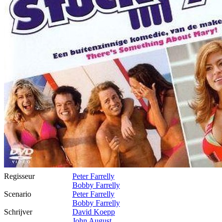
Regisseur
Peter Farrelly
Bobby Farrelly
Scenario
Peter Farrelly
Bobby Farrelly
Schrijver
David Koepp
John August