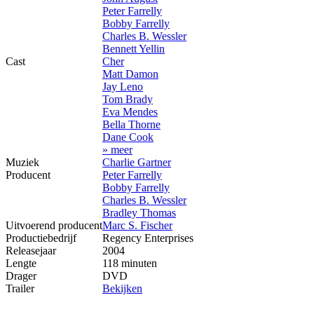
Peter Farrelly
Bobby Farrelly
Charles B. Wessler
Bennett Yellin
Cast
Cher
Matt Damon
Jay Leno
Tom Brady
Eva Mendes
Bella Thorne
Dane Cook
» meer
Muziek
Charlie Gartner
Producent
Peter Farrelly
Bobby Farrelly
Charles B. Wessler
Bradley Thomas
Uitvoerend producent
Marc S. Fischer
Productiebedrijf
Regency Enterprises
Releasejaar
2004
Lengte
118 minuten
Drager
DVD
Trailer
Bekijken