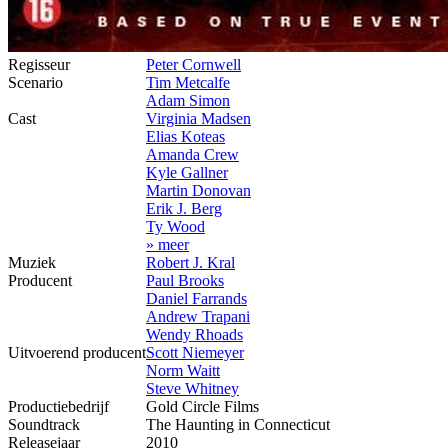
Regisseur
Peter Cornwell
Scenario
Tim Metcalfe
Adam Simon
Cast
Virginia Madsen
Elias Koteas
Amanda Crew
Kyle Gallner
Martin Donovan
Erik J. Berg
Ty Wood
» meer
Muziek
Robert J. Kral
Producent
Paul Brooks
Daniel Farrands
Andrew Trapani
Wendy Rhoads
Uitvoerend producent
Scott Niemeyer
Norm Waitt
Steve Whitney
Productiebedrijf
Gold Circle Films
Soundtrack
The Haunting in Connecticut
Releasejaar
2010