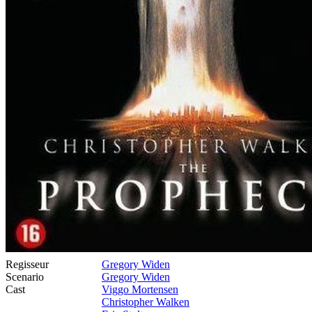
Regisseur
Gregory Widen
Scenario
Gregory Widen
Cast
Viggo Mortensen
Christopher Walken