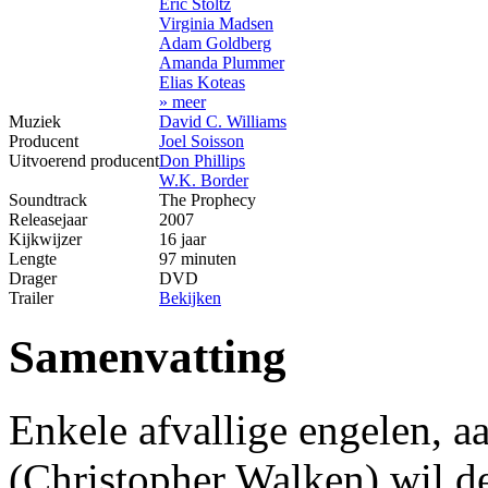
Eric Stoltz
Virginia Madsen
Adam Goldberg
Amanda Plummer
Elias Koteas
» meer
Muziek
David C. Williams
Producent
Joel Soisson
Uitvoerend producent
Don Phillips
W.K. Border
Soundtrack
The Prophecy
Releasejaar
2007
Kijkwijzer
16 jaar
Lengte
97 minuten
Drager
DVD
Trailer
Bekijken
Samenvatting
Enkele afvallige engelen, 
(Christopher Walken) wil d