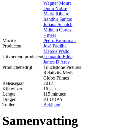
Wagner Moura
Dudu Nobre
Maria Ribeiro
Irandhir Santos
Juliana Schalch
Milhem Cortaz
» meer
Muziek
Pedro Bromfman
Producent
José Padilha
Marcos Prado
Uitvoerend producent
Leonardo Edde
James D'Arcy
Productiebedrijf
Touchstone Pictures
Relativity Media
Globo Filmes
Releasejaar
2012
Kijkwijzer
16 jaar
Lengte
115 minuten
Drager
BLURAY
Trailer
Bekijken
Samenvatting