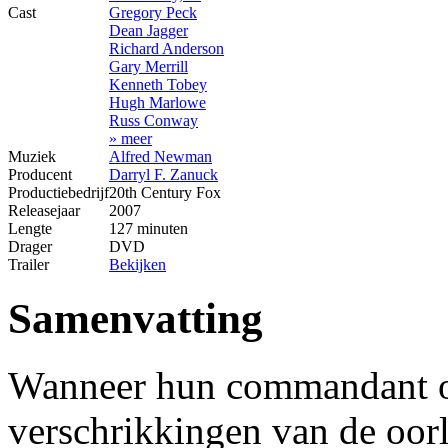
Cast
Gregory Peck
Dean Jagger
Richard Anderson
Gary Merrill
Kenneth Tobey
Hugh Marlowe
Russ Conway
» meer
Muziek
Alfred Newman
Producent
Darryl F. Zanuck
Productiebedrijf
20th Century Fox
Releasejaar
2007
Lengte
127 minuten
Drager
DVD
Trailer
Bekijken
Samenvatting
Wanneer hun commandant on
verschrikkingen van de oor