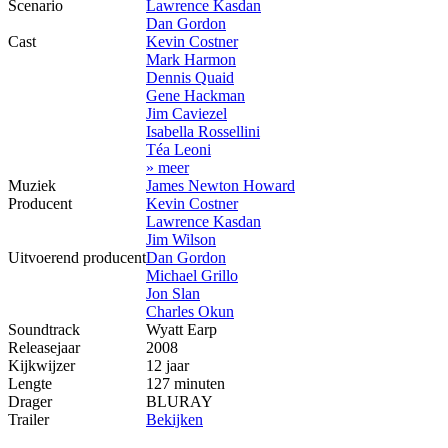
Scenario
Lawrence Kasdan
Dan Gordon
Cast
Kevin Costner
Mark Harmon
Dennis Quaid
Gene Hackman
Jim Caviezel
Isabella Rossellini
Téa Leoni
» meer
Muziek
James Newton Howard
Producent
Kevin Costner
Lawrence Kasdan
Jim Wilson
Uitvoerend producent
Dan Gordon
Michael Grillo
Jon Slan
Charles Okun
Soundtrack
Wyatt Earp
Releasejaar
2008
Kijkwijzer
12 jaar
Lengte
127 minuten
Drager
BLURAY
Trailer
Bekijken