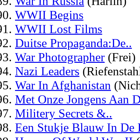
War In Russia
(Harlin)
WWII Begins
WWII Lost Films
Duitse Propaganda:De..
War Photographer
(Frei)
Nazi Leaders
(Riefenstah
War In Afghanistan
(Nich
Met Onze Jongens Aan De
Militery Secrets &..
Een Stukje Blauw In De 