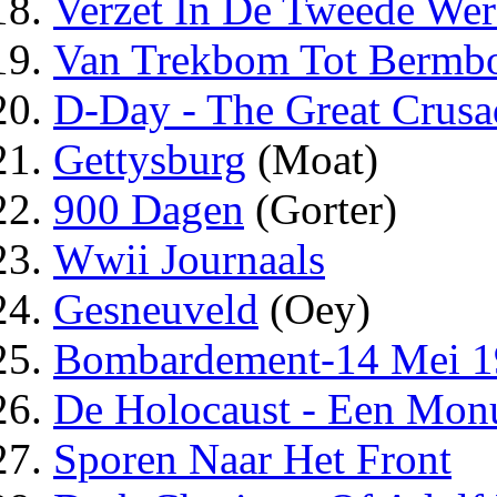
Verzet In De Tweede Wer
Van Trekbom Tot Berm
D-Day - The Great Crusa
Gettysburg
(Moat)
900 Dagen
(Gorter)
Wwii Journaals
Gesneuveld
(Oey)
Bombardement-14 Mei 1
De Holocaust - Een Mon
Sporen Naar Het Front