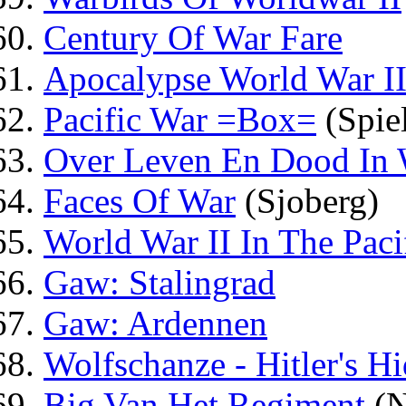
Century Of War Fare
Apocalypse World War I
Pacific War =Box=
(Spie
Over Leven En Dood In
Faces Of War
(Sjoberg)
World War II In The Paci
Gaw: Stalingrad
Gaw: Ardennen
Wolfschanze - Hitler's H
Big Van Het Regiment
(N