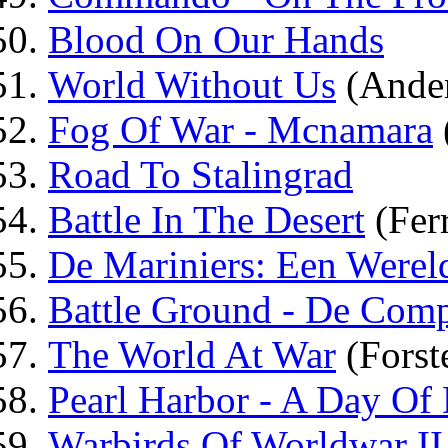
Blood On Our Hands
World Without Us
(Ander
Fog Of War - Mcnamara
Road To Stalingrad
Battle In The Desert
(Fer
De Mariniers: Een Werel
Battle Ground - De Comp
The World At War
(Forst
Pearl Harbor - A Day Of 
Warbirds Of Worldwar II