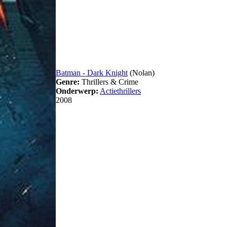
Batman - Dark Knight
(Nolan)
Genre:
Thrillers & Crime
Onderwerp:
Actiethrillers
2008