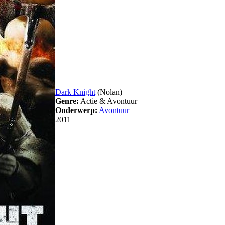
Dark Knight
(Nolan)
Genre:
Actie & Avontuur
Onderwerp:
Avontuur
2011