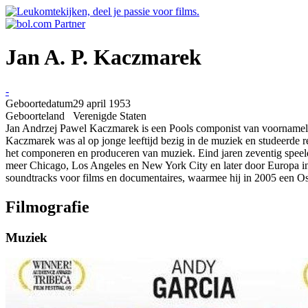
Jan A. P. Kaczmarek
-
Geboortedatum
29 april 1953
Geboorteland
Verenigde Staten
Jan Andrzej Pawel Kaczmarek is een Pools componist van voornamel
Kaczmarek was al op jonge leeftijd bezig in de muziek en studeerde 
het componeren en produceren van muziek. Eind jaren zeventig speelde 
meer Chicago, Los Angeles en New York City en later door Europa in
soundtracks voor films en documentaires, waarmee hij in 2005 een Os
Filmografie
Muziek