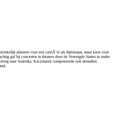
ronkelijk plannen voor een carriÃ¨re als diplomaat, maar koos voor
chtig gaf hij concerten in theaters door de Verenigde Staten in onder
j terug naar Amerika. Kaczmarek componeerde ook tientallen
and.