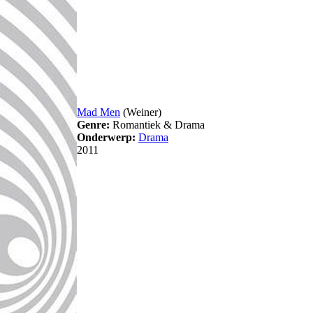
Mad Men
(Weiner)
Genre:
Romantiek & Drama
Onderwerp:
Drama
2011