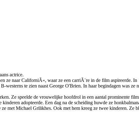
ans actrice.
ze naar CaliforniÃ«, waar ze een carriÃ¨re in de film aspireerde. In 1
e B-westerns te zien naast George O'Brien. In haar begindagen was ze
ken. Ze speelde de vrouwelijke hoofdrol in een aantal prominente fil
e kinderen adopteerde. Een dag na de scheiding huwde ze honkbalman
de ze met Michael Grilikhes. Ook met hem kreeg ze twee kinderen. Ze bl