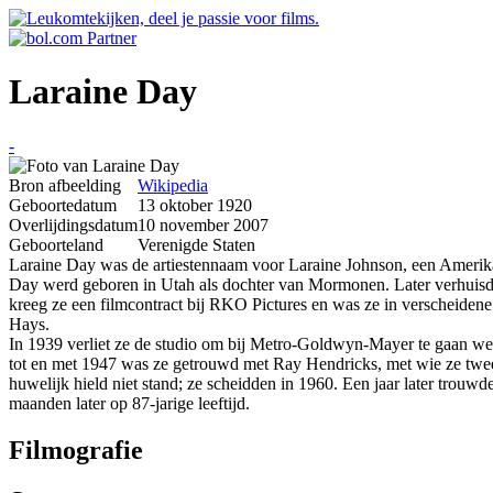
Laraine Day
-
Bron afbeelding
Wikipedia
Geboortedatum
13 oktober 1920
Overlijdingsdatum
10 november 2007
Geboorteland
Verenigde Staten
Laraine Day was de artiestennaam voor Laraine Johnson, een Amerika
Day werd geboren in Utah als dochter van Mormonen. Later verhuisden 
kreeg ze een filmcontract bij RKO Pictures en was ze in verscheiden
Hays.
In 1939 verliet ze de studio om bij Metro-Goldwyn-Mayer te gaan wer
tot en met 1947 was ze getrouwd met Ray Hendricks, met wie ze twe
huwelijk hield niet stand; ze scheidden in 1960. Een jaar later trouw
maanden later op 87-jarige leeftijd.
Filmografie