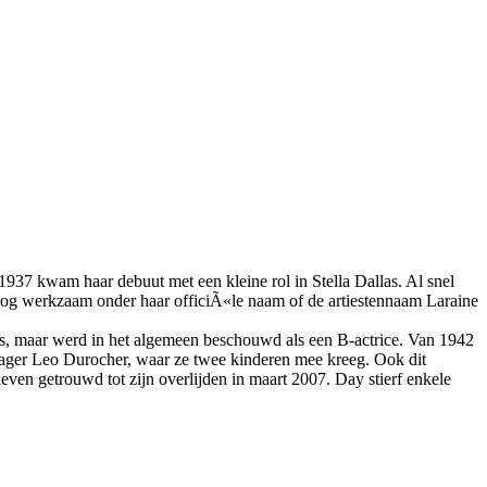
937 kwam haar debuut met een kleine rol in Stella Dallas. Al snel
 nog werkzaam onder haar officiÃ«le naam of de artiestennaam Laraine
ms, maar werd in het algemeen beschouwd als een B-actrice. Van 1942
ager Leo Durocher, waar ze twee kinderen mee kreeg. Ook dit
even getrouwd tot zijn overlijden in maart 2007. Day stierf enkele