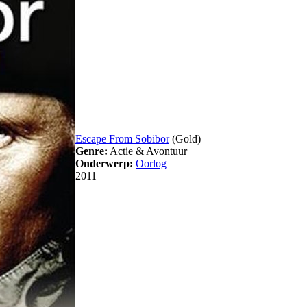
Escape From Sobibor
(Gold)
Genre:
Actie & Avontuur
Onderwerp:
Oorlog
2011