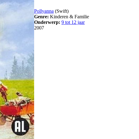
Pollyanna
(Swift)
Genre:
Kinderen & Familie
Onderwerp:
9 tot 12 jaar
2007