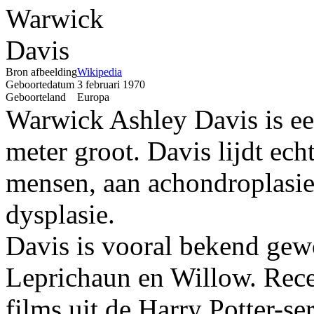
Bron afbeelding
Wikipedia
Geboortedatum
3 februari 1970
Geboorteland
Europa
Warwick Ashley Davis is een 
meter groot. Davis lijdt ech
mensen, aan achondroplasie
dysplasie.
Davis is vooral bekend gewo
Leprichaun en Willow. Recent
films uit de Harry Potter-ser